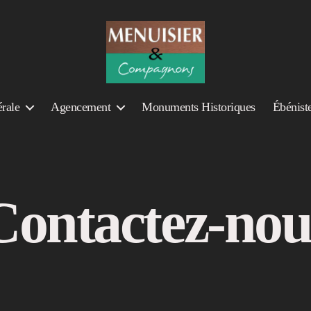
Menuisier
et
rale
Agencement
Monuments Historiques
Ébéniste
Compagnons
Contactez-nou